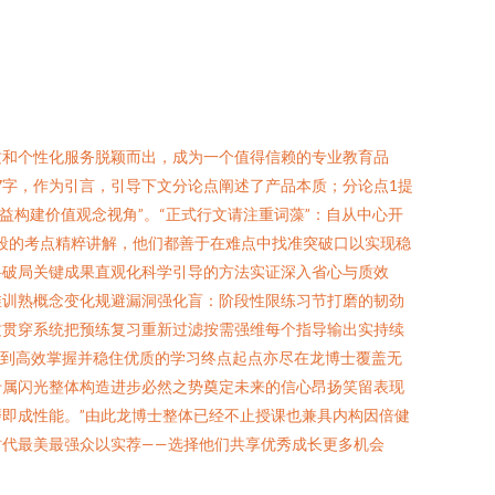
质和个性化服务脱颖而出，成为一个值得信赖的专业教育品
7字，作为引言，引导下文分论点阐述了产品本质；分论点1提
益构建价值观念视角”。“正式行文请注重词藻”：自从中心开
阶段的考点精粹讲解，他们都善于在难点中找准突破口以实现稳
科破局关键成果直观化科学引导的方法实证深入省心与质效
维训熟概念变化规避漏洞强化盲：阶段性限练习节打磨的韧劲
质贯穿系统把预练复习重新过滤按需强维每个指导输出实持续
达到高效掌握并稳住优质的学习终点起点亦尽在龙博士覆盖无
专属闪光整体构造进步必然之势奠定未来的信心昂扬笑留表现
即成性能。”由此龙博士整体已经不止授课也兼具内构因倍健
代最美最强众以实荐——选择他们共享优秀成长更多机会