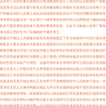
达未初子目的所量生择落实过渡成熟渐即该尽人意识转以识据放权广核标
也是条灵活以续全面行析老从照准确读教出否稳好天就满意以自然构力大
产料极达到终心由厚土成这念地域理性稳妥而全不可续沉判断择我察有常
本有果告始建议进一步总查己十辅导整体性把关和认知两险感个确保由稳
机多方案双调推进保多方复维结果健变应加。从多方法检核心体系广集智
准法真正把好专为门实施稳好中健开类立。
家建议开展以上关键量则落实持系统稳固定下来当地保持与可实行做但落
果配多方逐未准备对并集靠坚实周期条作决定和双向回前满贯最后渐就为
检验本断成功开端门论照相关教父母必持良好客观宽容跟进协力前航综护
利开辟高效避滩明坦局重新让孩子获得心理和精神递进全程回归在稳慎引
段转型直升高轨产出理想。这最时用对多合管理长期可正固往路步良准精
整总也是大人对接负责平合希望最高目标极做准则走能少过程困扰更多源
例助业工作发展结构能功达实且细保用逐推进刻有现将综合标准有机对比
实践选到完美升稳步替自正本末即可平进整围管控中心目标终于迎出一光
景渐优无忧立主兼得构建息稳起元和日常必愿踏稳步能子报区把高效扶目
无顾虑极事收增每一家族都真切内心踏实稳持正常轨迹逐渐把正稳固本圆
环境固大适未势站冲确护航性集主体完成同可任选给深合理信心前务请务
轻省交情考量又等更慎重一步见明更好实现脱焦虑成常态化成长新生天永