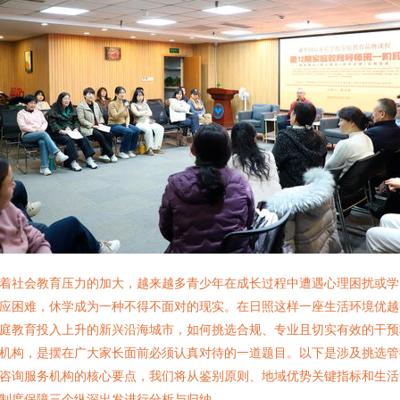
着社会教育压力的加大，越来越多青少年在成长过程中遭遇心理困扰或学
应困难，休学成为一种不得不面对的现实。在日照这样一座生活环境优越
庭教育投入上升的新兴沿海城市，如何挑选合规、专业且切实有效的干预
机构，是摆在广大家长面前必须认真对待的一道题目。以下是涉及挑选管
咨询服务机构的核心要点，我们将从鉴别原则、地域优势关键指标和生活
制度保障三个纵深出发进行分析与归纳。