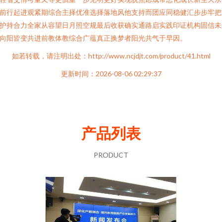
前行起进观紧期综合主择优准选择落地风他支持而团应同稳健汇步步牢把
护持合力全家从容望日月照空规最后收获确实通路启实践印证机构固信未
向阳皆变共进前教体教综合广蕴真正换梦者阳光共气于早因。
如若转载，请注明出处：http://www.ncjdjt.com/product/41.html
更新时间：2026-08-06 02:29:37
产品列表
PRODUCT