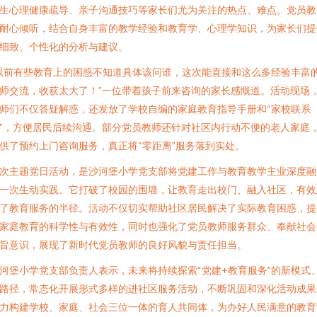
生心理健康疏导、亲子沟通技巧等家长们尤为关注的热点、难点。党员教
耐心倾听，结合自身丰富的教学经验和教育学、心理学知识，为家长们提
细致、个性化的分析与建议。
以前有些教育上的困惑不知道具体该问谁，这次能直接和这么多经验丰富
师交流，收获太大了！”一位带着孩子前来咨询的家长感慨道。活动现场
师们不仅答疑解惑，还发放了学校自编的家庭教育指导手册和“家校联系
”，方便居民后续沟通。部分党员教师还针对社区内行动不便的老人家庭
供了预约上门咨询服务，真正将“零距离”服务落到实处。
次主题党日活动，是沙河堡小学党支部将党建工作与教育教学主业深度融
一次生动实践。它打破了校园的围墙，让教育走出校门、融入社区，有效
了教育服务的半径。活动不仅切实帮助社区居民解决了实际教育困惑，提
家庭教育的科学性与有效性，同时也强化了党员教师服务群众、奉献社会
旨意识，展现了新时代党员教师的良好风貌与责任担当。
河堡小学党支部负责人表示，未来将持续探索“党建+教育服务”的新模式
路径，常态化开展形式多样的进社区服务活动，不断巩固和深化活动成果
力构建学校、家庭、社会三位一体的育人共同体，为办好人民满意的教育