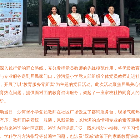
深入践行党的群众路线，充分发挥党员教师的先锋模范作用，将优质教育
与专业服务送到居民家门口，沙河堡小学党支部组织全体党员教师走进社
，开展了以“教育服务零距离”为主题的党日活动。此次活动聚焦居民关心
育热点问题，提供面对面的教育咨询服务，架起了一座家校社协同育人的
桥。
动当日，沙河堡小学党员教师在社区广场设立了咨询服务台，现场气氛热
有序。教师们身着统一服装，佩戴党徽，以饱满的热情和专业的素养迎接
位前来咨询的社区居民。咨询内容涵盖广泛，既包括幼小衔接、学习习惯
、学科学习方法指导等普遍性问题，也涉及“双减”政策下的家庭教育策略