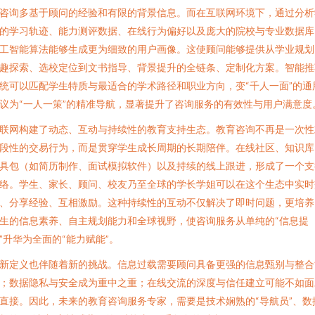
咨询多基于顾问的经验和有限的背景信息。而在互联网环境下，通过分析
的学习轨迹、能力测评数据、在线行为偏好以及庞大的院校与专业数据库
工智能算法能够生成更为细致的用户画像。这使顾问能够提供从学业规划
趣探索、选校定位到文书指导、背景提升的全链条、定制化方案。智能推
统可以匹配学生特质与最适合的学术路径和职业方向，变“千人一面”的通
议为“一人一策”的精准导航，显著提升了咨询服务的有效性与用户满意度
联网构建了动态、互动与持续性的教育支持生态。教育咨询不再是一次性
段性的交易行为，而是贯穿学生成长周期的长期陪伴。在线社区、知识库
具包（如简历制作、面试模拟软件）以及持续的线上跟进，形成了一个支
络。学生、家长、顾问、校友乃至全球的学长学姐可以在这个生态中实时
、分享经验、互相激励。这种持续性的互动不仅解决了即时问题，更培养
生的信息素养、自主规划能力和全球视野，使咨询服务从单纯的“信息提
”升华为全面的“能力赋能”。
新定义也伴随着新的挑战。信息过载需要顾问具备更强的信息甄别与整合
；数据隐私与安全成为重中之重；在线交流的深度与信任建立可能不如面
直接。因此，未来的教育咨询服务专家，需要是技术娴熟的“导航员”、数