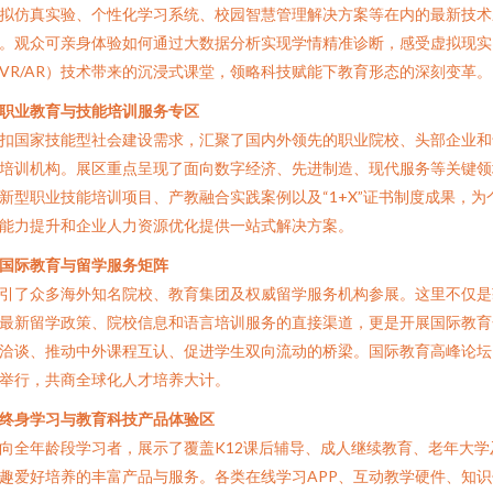
拟仿真实验、个性化学习系统、校园智慧管理解决方案等在内的最新技术
。观众可亲身体验如何通过大数据分析实现学情精准诊断，感受虚拟现实
VR/AR）技术带来的沉浸式课堂，领略科技赋能下教育形态的深刻变革。
职业教育与技能培训服务专区
扣国家技能型社会建设需求，汇聚了国内外领先的职业院校、头部企业和
培训机构。展区重点呈现了面向数字经济、先进制造、现代服务等关键领
新型职业技能培训项目、产教融合实践案例以及“1+X”证书制度成果，为
能力提升和企业人力资源优化提供一站式解决方案。
国际教育与留学服务矩阵
引了众多海外知名院校、教育集团及权威留学服务机构参展。这里不仅是
最新留学政策、院校信息和语言培训服务的直接渠道，更是开展国际教育
洽谈、推动中外课程互认、促进学生双向流动的桥梁。国际教育高峰论坛
举行，共商全球化人才培养大计。
终身学习与教育科技产品体验区
向全年龄段学习者，展示了覆盖K12课后辅导、成人继续教育、老年大学
趣爱好培养的丰富产品与服务。各类在线学习APP、互动教学硬件、知识