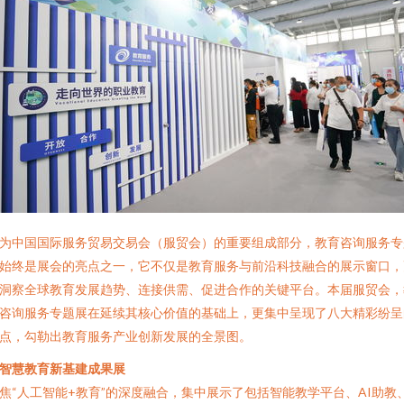
为中国国际服务贸易交易会（服贸会）的重要组成部分，教育咨询服务专
始终是展会的亮点之一，它不仅是教育服务与前沿科技融合的展示窗口，
洞察全球教育发展趋势、连接供需、促进合作的关键平台。本届服贸会，
咨询服务专题展在延续其核心价值的基础上，更集中呈现了八大精彩纷呈
点，勾勒出教育服务产业创新发展的全景图。
智慧教育新基建成果展
焦“人工智能+教育”的深度融合，集中展示了包括智能教学平台、AI助教